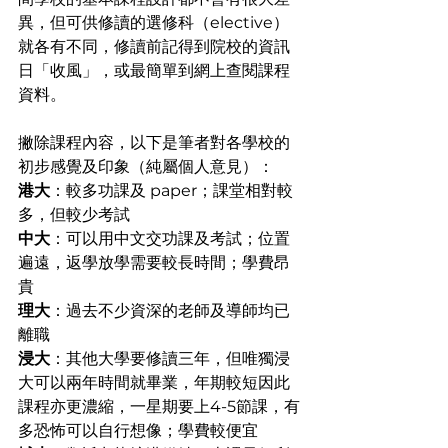
異，但可供修讀的選修科（elective）
就各有不同，修讀前記得到院校的資訊
日「收風」，或最簡單到網上查閱課程
資料。
撇除課程內容，以下是筆者對各學校的
初步感覺及印象（純屬個人意見）：
港大
：較多功課及 paper；課堂相對較
多，但較少考試
中大
：可以用中文交功課及考試；位置
遍遠，返學放學需要較長時間；學費昂
貴
理大
：過去不少資深的老師及導師均已
離職
浸大
：其他大學要修讀三年，但唯獨浸
大可以兩年時間就畢業，年期較短因此
課程亦更濃縮，一星期要上4-5節課，有
多恐怖可以自行想像；學費較便宜