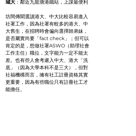
城大
：鄰近九龍塘港鐵站，上課最便利
坊間傳聞選讀港大、中大比較容易進入
社署工作，因為社署有較多的港大、中
大舊生，在招聘時會偏向選擇師弟妹，
是否屬實尚要「fact check」；但可以
肯定的是，想做社署ASWO（助理社會
工作主任）職位，文字能力一定不能太
差。也有些人會考慮入中大、港大「洗
底」（因為大學本科不是三大），但對
社福機構而言，擁有社工註冊資格其實
更重要，因為有些職位只有註冊社工才
能擔任。