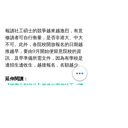
報讀社工碩士的競爭越來越激烈，有意
修讀者可自行衡量，是否非港大、中大
不可。此外，各院校開放報名的日期越
推越早，要由9月開始便留意院校的資
訊，及早準備所需文件，因為有學校是
邊招生邊收生，越後報名，名額越少。
延伸閱讀：
【從密斗到北斗】半途出家做社工（讀
書篇）
【從密斗到北斗】半途出家做社工（抉
擇篇）
文
 ︱火之鳥