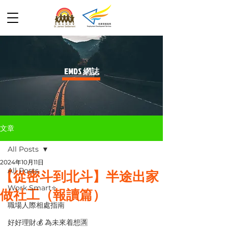
​EMDS 網誌
文章
All Posts
2024年10月11日
All Posts
【從密斗到北斗】半途出家
Work Smart⭐️
做社工（報讀篇）
職場人際相處指南
好好理財💰 為未來着想🈵