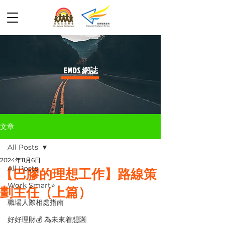
​EMDS 網誌
文章
All Posts
2024年11月6日
All Posts
【巴膠的理想工作】路線策
Work Smart⭐️
劃主任（上篇）
職場人際相處指南
好好理財💰 為未來着想🈵