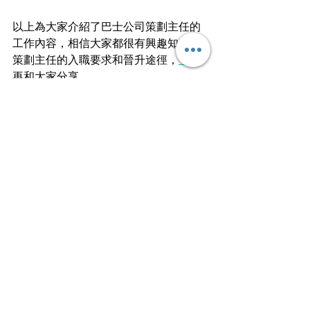
以上為大家介紹了巴士公司策劃主任的
工作內容，相信大家都很有興趣知道，
策劃主任的入職要求和晉升途徑，
下回
再和大家分享。
文 ︱
陳車
開朗以外更是反思
文章轉載自I am…青年職學平台
查看全部
最新文章