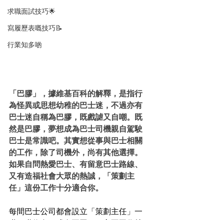
求職面試技巧🌟
寫履歷表嘅技巧📝
行業知多啲
「巴膠」，據維基百科的解釋，是指行
為怪異或思想幼稚的巴士迷，不過亦有
巴士迷自稱為巴膠，既戲謔又自嘲。既
然是巴膠，夢想成為巴士司機親自駕駛
巴士是常識吧。其實想從事與巴士相關
的工作，除了司機外，尚有其他選擇。
如果自問熱愛巴士、有留意巴士路線、
又有造福社會大眾的熱誠，「策劃主
任」這份工作十分適合你。
每間巴士公司都會設立「策劃主任」一