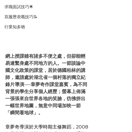
求職面試技巧🌟
寫履歷表嘅技巧📝
行業知多啲
網上授課雖有諸多不便之處，但卻能輕
易連繫身處不同地方的人。一節談論中
國文化政策的課堂，居於德國柏林的講
師，邀請處於湖北省一個村落的獨立紀
錄片導演──章夢奇作課堂嘉賓，為不同
背景的學生分享個人經歷；螢幕上佈滿
一張張來自世界各地的笑臉，彷彿拼出
一幅世界地圖，無意中同場加映一節
「瞬間看地球」。
章夢奇導演於大學時期主修舞蹈，2008