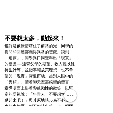
不要想太多，動起來！
也許是被疫情堵住了前路的光，同學的
提問和回應都顯得異常的悲觀。談到
「追夢」，同學異口同聲舉出「現實」
的憂慮──違背父母的期望、收入難以維
持生計等，並指寧願放棄理想，也不希
望與「現實」背道而馳、當別人眼中的
「異類」。讀着聊天室裏絕望的留言，
章導演面上掛着帶鼓勵性的微笑，以堅
定的語氣說：「年青人，不要想太多，
動起來吧！」與其原地踏步為不必然發
生的事擔憂，倒不如踏出第一步，踢開
悲觀的假設所帶來的障礙物，或許會發