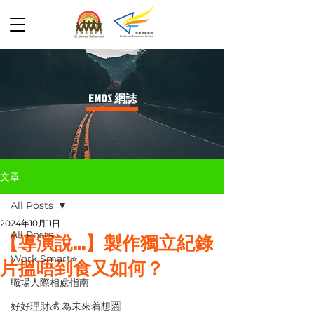
​EMDS 網誌
文章
All Posts
2024年10月11日
All Posts
【導演說...】製作獨立紀錄
Work Smart⭐️
片搵唔到食又如何？
職場人際相處指南
好好理財💰 為未來着想🈵