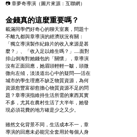
📷 章夢奇導演（圖片來源：互聯網）
金錢真的這麼重要嗎？
載滿同學們好奇心的聊天室裏，問題十
不離九都與章導演的經濟狀況有關：
「獨立導演製作紀錄片的收入來源是甚
麼？」、「收入足以維生嗎？」......面對
排山倒海對她錢包的「關懷」，章導演
沒有正面回應，她眉頭輕輕一皺，頭微
微向左傾，淡淡道出心中的疑問──活在
城市的學生理應不缺乏物質資源，為何
資源愈豐富卻愈擔心物質資源不足的問
題？章導演指維持生活所需的東西其實
不多，尤其在農村生活了大半年，她發
現必須花費的地方確是少之又少。
雖然文化背景不同，生活成本不一，章
導演的回應未必能完全套用於每個人身