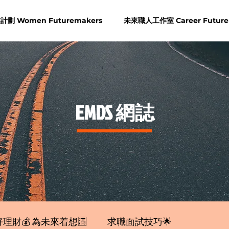
劃 Women Futuremakers
未來職人工作室 Career Future
​EMDS 網誌
理財💰 為未來着想🈵
求職面試技巧🌟