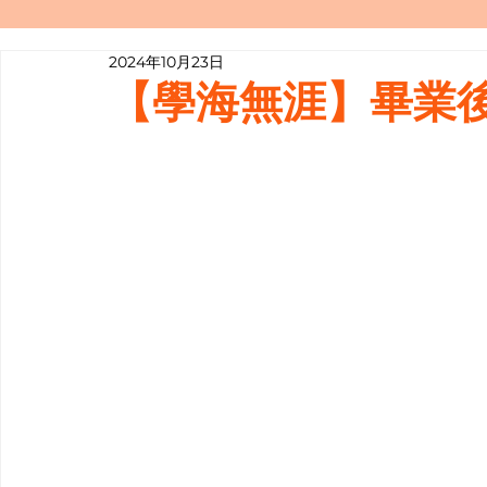
2024年10月23日
寫履歷表嘅技巧📝
行業知多啲
【學海無涯】畢業