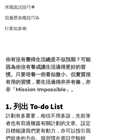
求職面試技巧🌟
寫履歷表嘅技巧📝
行業知多啲
你有沒有覺得生活總是不似預期？可能
因為你沒有養成讓生活過得更好的習
慣。只要培養一些看似微小、但實質很
有用的習慣，要生活過得井井有條，亦
非「Mission Impossible」。
1. 列出 To-do List
計劃有多重要，相信不用多說，先前筆
者也有寫過幾篇有關計劃的文章。設定
目標能讓我們更有動力，亦可以指引我
們前進的方向。我習慣在周日空餘時