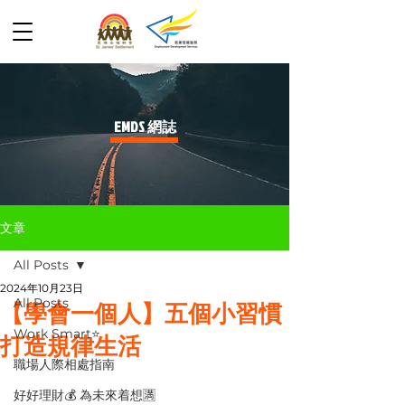
​EMDS 網誌
文章
All Posts
2024年10月23日
All Posts
【學會一個人】五個小習慣
Work Smart⭐️
打造規律生活
職場人際相處指南
好好理財💰 為未來着想🈵