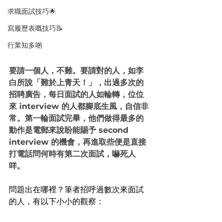
求職面試技巧🌟
寫履歷表嘅技巧📝
行業知多啲
要請一個人，不難。要請對的人，如李
白所說「難於上青天！」，出過多次的
招聘廣告，每日面試的人如輪轉，位位
來 interview 的人都腳底生風，自信非
常。第一輪面試完畢，他們做得最多的
動作是電郵來說盼能賜予 second 
interview 的機會，再進取些便是直接
打電話問何時有第二次面試，嚇死人
咩。
問題出在哪裡？筆者招呼過數次來面試
的人，有以下小小的觀察：