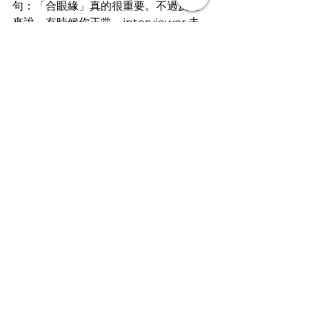
句：「合眼緣」真的很重要。不過反過
來說，有時候你正常，interviewer 未
必正常。
文
 ︱漁民
畀魚人哋食一餐，不如教人捉魚過一
生。
文章轉載自I am…青年職學平台
求職面試技巧🌟
查看全部
最新文章