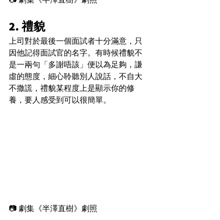
2. 禮貌
上司對於最後一個面試者十分滿意，只
因他記得面試官的名字。有時候禮貌不
是一兩句「多謝唔該」便以為足夠，謙
虛的態度，細心聆聽別人說話，不自大
不撒謊，禮貌某程度上是顯示你的修
養，要人感受到可以很簡單。
📷 劇集《半澤直樹》劇照