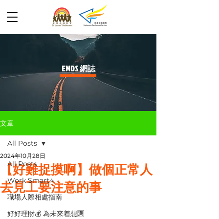
​EMDS 網誌
文章
All Posts
2024年10月28日
All Posts
【好難捉摸啊】做個正常人
Work Smart⭐️
去見工要注意的事
職場人際相處指南
好好理財💰 為未來着想🈵