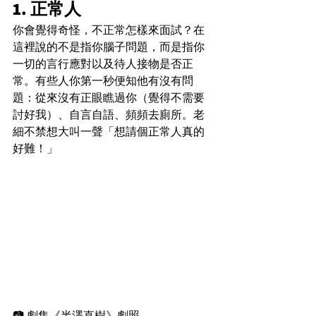
1. 正常人
你會覺得奇怪，不正常怎樣來面試？在
這裡說的不是指你腦子問題，而是指你
一切的言行應對以及待人接物是否正
常。有些人你第一秒便知他有沒有問
題：從來沒有正眼瞧過你（覺得不需要
討好我）、自言自語、頻頻去廁所。老
細不禁想大叫一聲「想請個正常人真的
好難！」
📷 劇集《半澤直樹》劇照