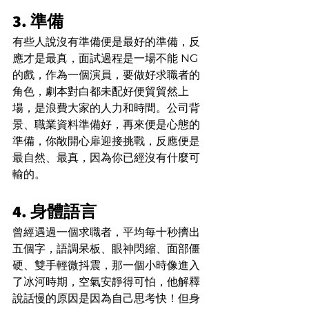
3. 準備
有些人說沒有準備便是最好的準備，反
應才是最真，面試過程是一場不能 NG 
的戲，作為一個演員，要做好求職者的
角色，劇本對白都未配好便貿貿然上
場，是浪費大家的人力和時間。公司背
景、職業資料準備好，再來便是心態的
準備，你敞開心扉迎接挑戰，反應便是
最自然、最真，因為你已經沒有什麼可
輸的。
4. 身體語言
曾經遇過一個求職者，平均每十秒擠出
五個字，語調呆板、眼神閃縮、面部僵
硬、雙手輕微抖震，那一個小時像進入
了冰河時期，空氣安靜得可怕，他解釋
說話慢的原因是因為自己思考快！但身