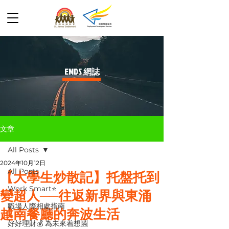
​EMDS 網誌
文章
All Posts
2024年10月12日
All Posts
【大學生炒散記】托盤托到
Work Smart⭐️
變超人──往返新界與東涌
職場人際相處指南
越南餐廳的奔波生活
好好理財💰 為未來着想🈵