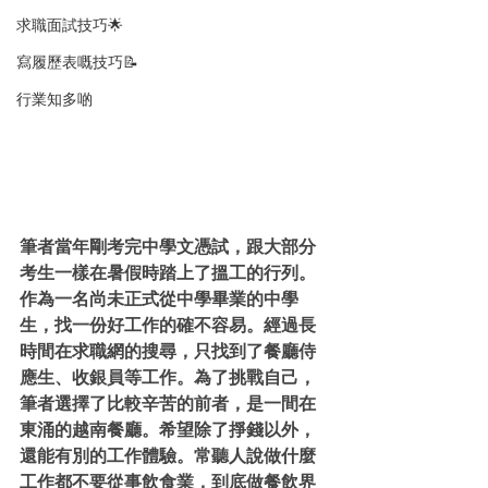
求職面試技巧🌟
寫履歷表嘅技巧📝
行業知多啲
筆者
當年剛考完中學文憑試，跟大部分
考生一樣在暑假時踏上了搵工的行列。
作為一名尚未正式從中學畢業的中學
生，找一份好工作的確不容易。經過長
時間在求職網的搜尋，只找到了餐廳侍
應生、收銀員等工作。為了挑戰自己，
筆者選擇了
比較辛苦的
前者，是一間在
東涌的越南餐廳。希望除了掙錢以外，
還能有別的工作體驗。常聽人說做什麼
工作都不要從事飲食業，到底做餐飲界