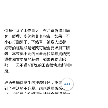
侍應生除了工作量大，有時還會遭到顧
客、經理、廚師的莫名指責。如果一不
小心打翻盤子、下錯單、被客人退餐，
嚴苛的經理或是老闆可能會要求員工賠
錢！本來就不高的日薪再扣除昂貴的交
通費和買早餐的花銷，如果再賠這陪
那，一天不過4百塊的工資很快就所剩無
幾。
經過餐廳侍應生的掙錢經驗，筆者體會
到了生活的不容易。想想以前飯來張
口，想跟朋友吃喝玩樂時就會很理所當
然地問家人拿錢，有時還會略嫌鈔票不
夠大張。哪曾想過父母親為了賺這筆