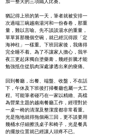
加一整天的三項鐵人比賽。
猶記得上班的第一天，筆者就被安排一
次過端三碗越南湯河和一份春卷，那重
量，難以言喻。先不談談湯水的重量，
單單算那幾個空碗，就已經沉得跟「定
海神柱」一樣重。下班回家後，我痛得
完全睡不着。為了不讓家人擔心，我半
夜三更起床獨自塗藥膏，幾經折騰才能
勉強抵住從肌肉深處滲透出來的痠痛。
回到餐廳，出餐、端盤、收盤，不在話
下，午休及下班後打掃餐廳也屬一大工
程。可能筆者碰巧在一家以精緻、高檔
為營業主題的越南餐廳工作，經理對於
一桌一椅的清潔及整潔度都非常看重。
光是拖地就得拖個兩三回，更不談要用
幾桶水仔細擦洗桌子和椅子，光是餐具
的擺放位置就已經讓人頭疼不已。