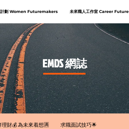
劃 Women Futuremakers
未來職人工作室 Career Future
​EMDS 網誌
理財💰 為未來着想🈵
求職面試技巧🌟