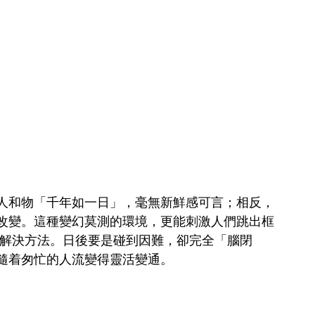
人和物「千年如一日」，毫無新鮮感可言；相反，
改變。這種變幻莫測的環境，更能刺激人們跳出框
的解決方法。日後要是碰到因難，卻完全「腦閉
隨着匆忙的人流變得靈活變通。