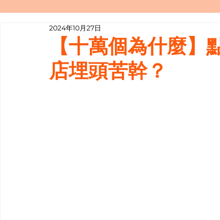
2024年10月27日
寫履歷表嘅技巧📝
行業知多啲
【十萬個為什麼】
店埋頭苦幹？