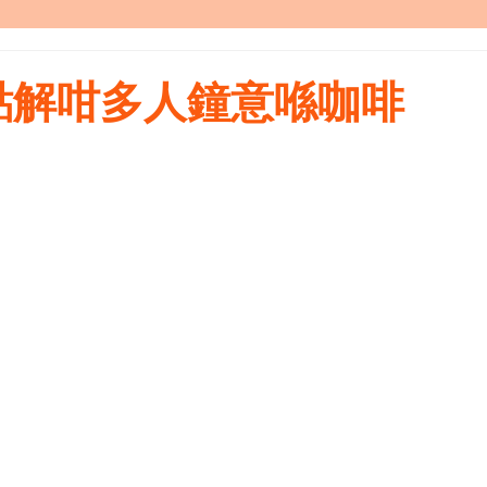
點解咁多人鐘意喺咖啡