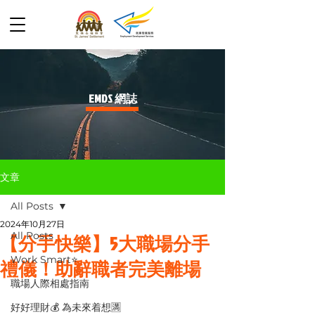
​EMDS 網誌
文章
All Posts
2024年10月27日
All Posts
【分手快樂】5大職場分手
Work Smart⭐️
禮儀！助辭職者完美離場
職場人際相處指南
好好理財💰 為未來着想🈵