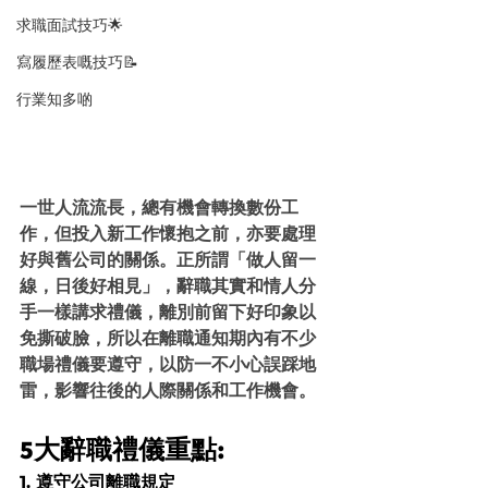
求職面試技巧🌟
寫履歷表嘅技巧📝
行業知多啲
一世人流流長，總有機會轉換數份工
作，但投入新工作懷抱之前，亦要處理
好與舊公司的關係。正所謂「做人留一
線，日後好相見」，辭職其實和情人分
手一樣講求禮儀，離別前留下好印象以
免撕破臉，所以在離職通知期內有不少
職場禮儀要遵守，以防一不小心誤踩地
雷，影響往後的人際關係和工作機會。
5大辭職禮儀重點:
1. 遵守公司離職規定