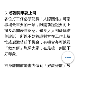
5. 答謝同事及上司
各位打工仔必須記得「人際關係」可謂
職場最重要的一項，離開前謹記要向上
司及老闆表達謝意。畢竟人人都愛聽讚
美說話，所以不妨答謝對方在工作上幫
忙或感激曾給予機會，有機會亦可以買
「散水餅」慰勞大家，在最後一刻留下
好印象。
抽身離開前能盡力做到「好聚好散」故
然為佳，未能如願的話，至少也不要鬧
得不愉快，完美地為舊工作劃上句號。
文 ︱
費米