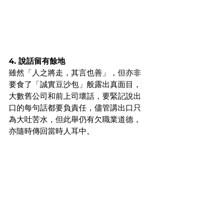
4. 說話留有餘地
雖然「人之將走，其言也善」，但亦非
要食了「誠實豆沙包」般露出真面目，
大數舊公司和前上司壞話，要緊記說出
口的每句話都要負責任，儘管講出口只
為大吐苦水，但此舉仍有欠職業道德，
亦隨時傳回當時人耳中。