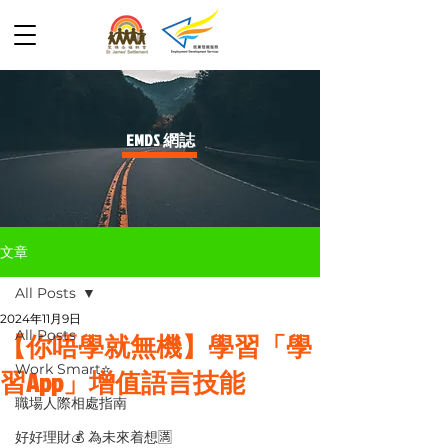
​EMDS 網誌
文章
All Posts
2024年11月9日
All Posts
【你唔學就無機】學習「學
Work Smart⭐️
習App」增值語言技能
職場人際相處指南
好好理財💰 為未來着想🈵