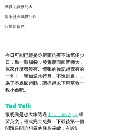
求職面試技巧🌟
寫履歷表嘅技巧📝
行業知多啲
今日可能已經是你留家抗疫不知第多少
日，敲一敲腦袋，發覺裏面回音極大，
原來什麼都沒有。慌張的你記起僅有的
一句：「學如逆水行舟，不進則退」，
為了不退回起點，請抓起以下稻草救一
救小命吧。
Ted Talk
很明顯是想大家透過 
Ted Talk App
 學
習英文，程式完全免費，下載後第一個
問題是問你想看的興趣範疇，有設計、