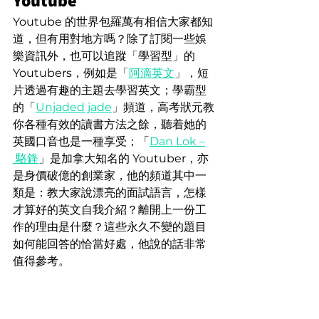
Youtube
Youtube 的世界包羅萬有相信大家都知
道，但有用對地方嗎？除了訂閱一些娛
樂資訊外，也可以追蹤「學習型」的 
Youtubers，例如是「
阿滴英文
」，短
片透過有趣的主題去學習英文；學霸型
的「
Unjaded jade
」頻道，高考狀元教
你各種有效的讀書方法之餘，聽着她的
英國口音也是一種享受；「
Dan Lok –
 駱鋒
」是加拿大知名的 Youtuber，亦
是身價破億的創業家，他的頻道其中一
類是：教大家說漂亮的面試語言，怎樣
才算好的英文自我介紹？離開上一份工
作的理由是什麼？這些永久不變的題目
如何能回答的恰當好處，他說的話非常
值得參考。