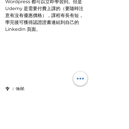
Wordpress 都可以立即學習到。但是 
Udemy 是需要付費上課的（要隨時注
意有沒有優惠價格），課程有長有短，
學完後可獲得認證證書連結到自己的 
LinkedIn 頁面。
文
 ︱漁民
畀魚人哋食一餐，不如教人捉魚過一
生。
文章轉載自I am…青年職學平台