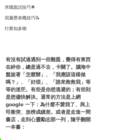
求職面試技巧🌟
寫履歷表嘅技巧📝
行業知多啲
有沒有試過遇到一些難題，覺得有東西
在絆你，總是過不去，卡關了。腦海中
盤旋著「怎麼辦」、「我應該這樣做
嗎？」、「好煩」、「誰來救救我」等
等的迷茫。有些是你想逃避的；有些則
是想儘快解決。通常的方法是上網 
google 一下：為什麼不愛我了、與上
司衝突、放榜成績差。或者是走進一間
書店，走到心靈勵志那一列，隨手翻開
一本書：