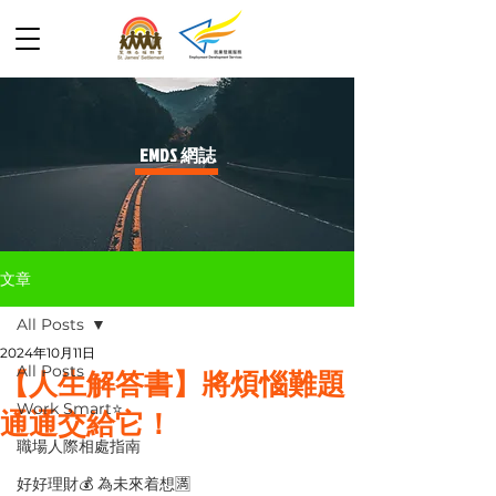
​EMDS 網誌
文章
All Posts
2024年10月11日
All Posts
【人生解答書】將煩惱難題
Work Smart⭐️
通通交給它！
職場人際相處指南
好好理財💰 為未來着想🈵