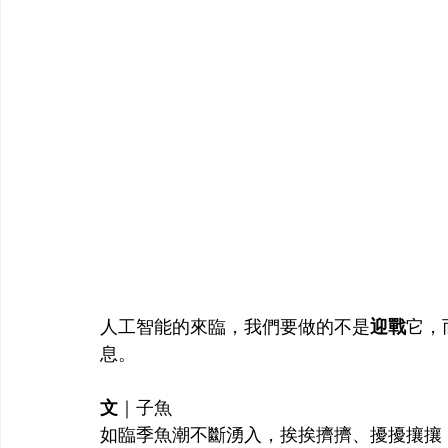
人工智能的來臨，我們要做的不是
迎戰
它，
息。
文
｜
子魚
如臨季魚潮不斷湧入，挨挨擠擠、擾擾攘攘