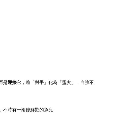
而是
迎接
它，將「對手」化為「盟友」，自強不
，不時有一兩條鮮艷的魚兒