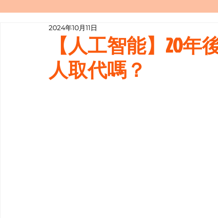
2024年10月11日
寫履歷表嘅技巧📝
行業知多啲
【人工智能】20年
人取代嗎？