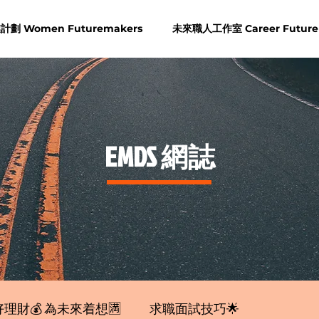
劃 Women Futuremakers
未來職人工作室 Career Future
​EMDS 網誌
理財💰 為未來着想🈵
求職面試技巧🌟