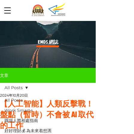
​EMDS 網誌
文章
All Posts
2024年10月20日
All Posts
【人工智能】人類反擊戰！
Work Smart⭐️
盤點（暫時）不會被 AI 取代
職場人際相處指南
的工作
好好理財💰 為未來着想🈵