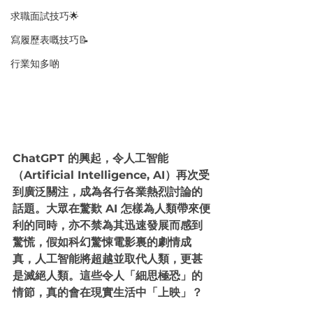
求職面試技巧🌟
寫履歷表嘅技巧📝
行業知多啲
ChatGPT 的興起，令人工智能
（Artificial Intelligence, AI）再次受
到廣泛關注，成為各行各業熱烈討論的
話題。大眾在驚歎 AI 怎樣為人類帶來便
利的同時，亦不禁為其迅速發展而感到
驚慌，假如科幻驚悚電影裏的劇情成
真，人工智能將超越並取代人類，更甚
是滅絕人類。這些令人「細思極恐」的
情節，真的會在現實生活中「上映」？