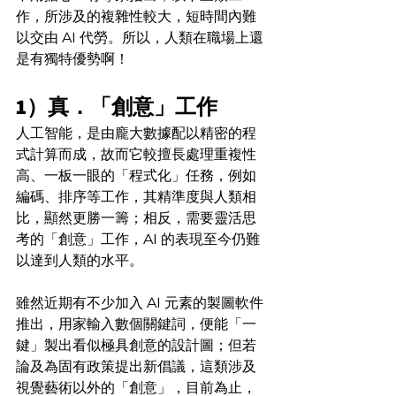
作，所涉及的複雜性較大，短時間內難
以交由 AI 代勞。所以，人類在職場上還
是有獨特優勢啊！
1）真．「創意」工作
人工智能，是由龐大數據配以精密的程
式計算而成，故而它較擅長處理重複性
高、一板一眼的「程式化」任務，例如
編碼、排序等工作，其精準度與人類相
比，顯然更勝一籌；相反，需要靈活思
考的「創意」工作，AI 的表現至今仍難
以達到人類的水平。
雖然近期有不少加入 AI 元素的製圖軟件
推出，用家輸入數個關鍵詞，便能「一
鍵」製出看似極具創意的設計圖；但若
論及為固有政策提出新倡議，這類涉及
視覺藝術以外的「創意」，目前為止，