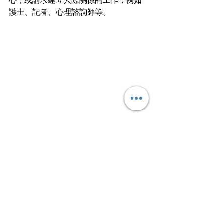
心，或講求建立人際關係的工作，例如
護士、記者、心理諮詢師等。
在人工智能迅速發展的年代，人類獨有
的創意、應變，以及社交能力，都變得
愈來愈重要。與其擔心被 AI「毀滅」，
倒不如努力增值自己，增強創意思維，
提升個人對突發狀況的靈活性，並完善
人際關係技巧，保持競爭力！
參考資料：
BBC Worklife