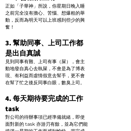
正如「子華神」所說，你星期日晚入睡
之前完全沒有擔心、苦惱、想爆粗的舉
動，反而為明天可以上班感到些少的興
奮！
3. 幫助同事、上司工作都
是出自真誠
見到同事有難、上司有事（屎），會主
動地發自真心去執屎，不會是為了博表
現、有利益而虛情假意去幫手，更不會
在幫了忙之後反同事白眼，數臭上司。
4. 每天期待要完成的工作 
task
對公司的待辦事項已經準備就緒，即使
面對新的 task 亦游刃有餘，並為它們能