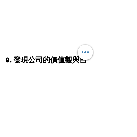
9. 發現公司的價值觀與自
己相似
人會找與自己相似度達20％的人結婚，
公司發展的目標或者價值觀與自己意外
地合拍，互相影響下，自己與公司一起
成長，發展得更好。
10. 沒有想過離開
這是很重要的一點，而且是最直接的反
映，進入公司後沒有產生過想離開的衝