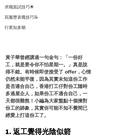
求職面試技巧🌟
寫履歷表嘅技巧📝
行業知多啲
黃子華曾經講過一句金句：「一份好
工，就是要令你不怕星期一。」真是說
得不錯。有時候即使接受了 offer，心情
仍然未能平復，因為其實未知這份工作
是否適合自己，香港打工仔對份工隨時
多過屋企人，如果份工不適合自己，一
天都很難熬！小編為大家盤點十個揀對
份工的跡象，其實你可能不知不覺間已
經愛上打這份工了。
1. 返工覺得光陰似箭