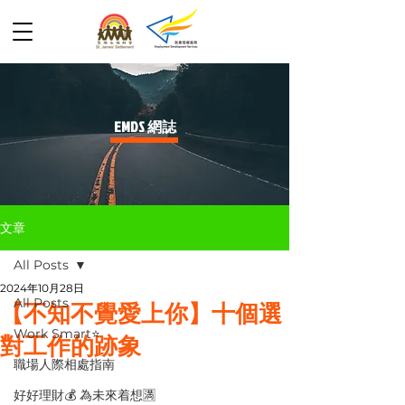
​EMDS 網誌
文章
All Posts
2024年10月28日
All Posts
【不知不覺愛上你】十個選
Work Smart⭐️
對工作的跡象
職場人際相處指南
好好理財💰 為未來着想🈵