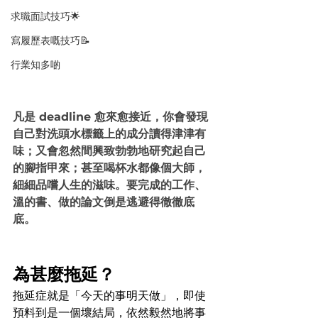
求職面試技巧🌟
寫履歷表嘅技巧📝
行業知多啲
凡是 deadline 愈來愈接近，你會發現
自己對洗頭水標籤上的成分讀得津津有
味；又會忽然間興致勃勃地研究起自己
的腳指甲來；甚至喝杯水都像個大師，
細細品嚐人生的滋味。要完成的工作、
溫的書、做的論文倒是逃避得徹徹底
底。
為甚麼拖延？
拖延症就是「今天的事明天做」，即使
預料到是一個壞結局，依然毅然地將事