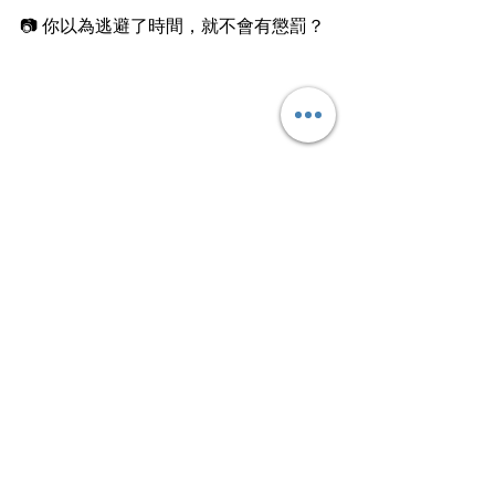
📷 你以為逃避了時間，就不會有懲罰？
文
 ︱漁民
畀魚人哋食一餐，不如教人捉魚過一
生。
文章轉載自I am…青年職學平台
Work Smart⭐️
查看全部
最新文章