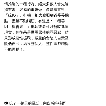
情推遲的一種行為。絕大多數人會先選
擇有趣、容易的事來做，像是看電視、
「碌IG」、打機，把大腦照顧得妥妥貼
貼，盡量不動腦筋。有道是：「種善
因，得善果。」拖延或者可以暫時逃避
現實，但後果是層層累積的罪惡感，結
果形成惡性循環，嚴重的會陷入自責及
貶低自己，結果整個人、整件事都糟得
不能再糟了。
📷 玩了一整天的電話，內疚感蜂擁而