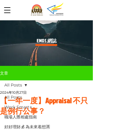
​EMDS 網誌
文章
All Posts
2024年10月27日
All Posts
【一年一度】Appraisal 不只
Work Smart⭐️
是例行公事？
職場人際相處指南
好好理財💰 為未來着想🈵