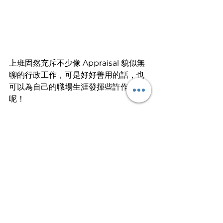
上班固然充斥不少像 Appraisal 貌似無
聊的行政工作，可是好好善用的話，也
可以為自己的職場生涯發揮些許作用
呢！
文
︱
牛頭角青年
香港終於都出現；請你留低一起作見證
文章轉載自I am…青年職學平台
Work Smart⭐️