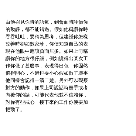
由他召見你時的語氣，到會面時評價你
的動靜，都不能錯過。假如他稱讚你時
吞吞吐吐，要稍為思考，但建議你怎樣
改善時卻如數家珍，你便知道自己的表
現在他眼中應該負面居多。如果上司稱
讚你的地方很仔細，例如說得出某次工
作你做了甚麼事，表現得出色，你固然
值得開心，不過也要小心假如做了壞事
他同樣會記得一清二楚。另外可以觀察
對方的動作，如果上司說話時翹手或者
向後仰的話，可能代表他並不信賴你，
對你有些戒心，接下來的工作你便要加
把勁了。